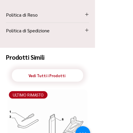
Politica di Reso
La Politica Resi è contenuta all’interno dei
Politica di Spedizione
“Termini e Condizioni”
Spedizione Standard Poste in 48h
Prodotti Simili
Vedi Tutti i Prodotti
ULTIMO RIMASTO
ULTIMO RIMASTO