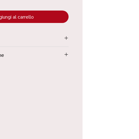
iungi al carrello
tenuta all’interno dei “Termini e
ne
Poste in 48h