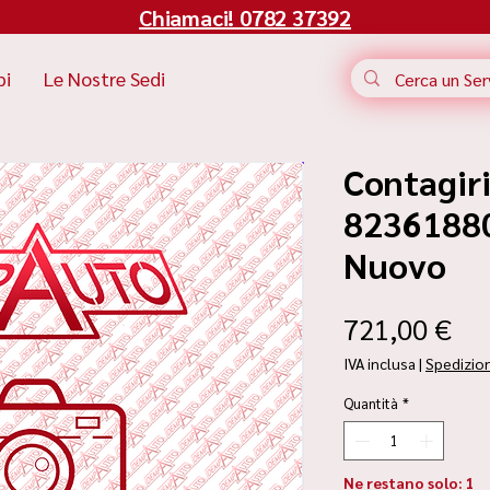
Chiamaci! 0782 37392
bi
Le Nostre Sedi
Contagiri
82361880 
Nuovo
Pr
721,00 €
IVA inclusa
|
Spedizio
Quantità
*
Ne restano solo: 1