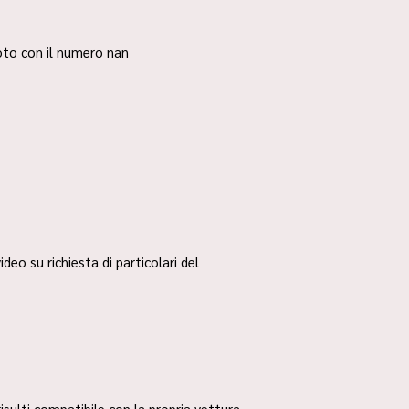
 foto con il numero nan
ideo su richiesta di particolari del
risulti compatibile con la propria vettura