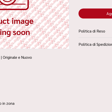
Agg
Politica di Reso
La Politica Resi è con
Politica di Spedizio
Condizioni”
Spedizione Standard 
 | Originale e Nuovo
ro in zona