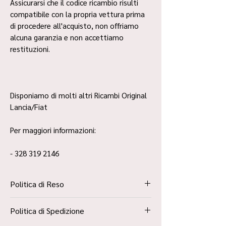
Assicurarsi che il codice ricambio risulti
compatibile con la propria vettura prima
di procedere all'acquisto, non offriamo
alcuna garanzia e non accettiamo
restituzioni.
Disponiamo di molti altri Ricambi Original
Lancia/Fiat
Per maggiori informazioni:
- 328 319 2146
Politica di Reso
La Politica Resi è contenuta all’interno dei
Politica di Spedizione
“Termini e Condizioni”