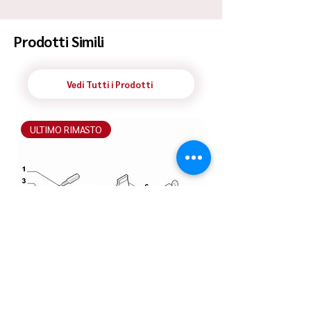
Spedizione Standard Poste in 48h
Prodotti Simili
Vedi Tutti i Prodotti
ULTIMO RIMASTO
ULTIMO RIMASTO