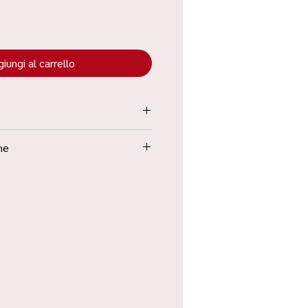
iungi al carrello
tenuta all’interno dei “Termini e
ne
Poste in 48h