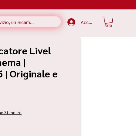
Accedi
catore Livel
hema |
| Originale e
zzo
ne Standard