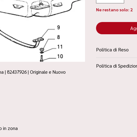
Ne restano solo: 2
Agg
Politica di Reso
La Politica Resi è con
Politica di Spedizio
Condizioni”
a | 82437926 | Originale e Nuovo
Spedizione Standard 
ro in zona