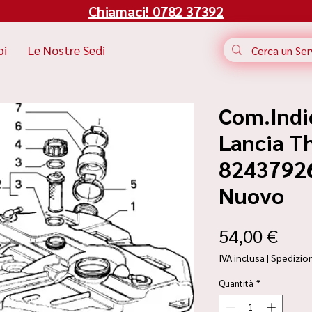
Chiamaci! 0782 37392
bi
Le Nostre Sedi
Com.Indi
Lancia T
82437926 
Nuovo
Pre
54,00 €
IVA inclusa
|
Spedizio
Quantità
*