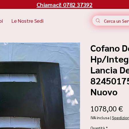
Chiamaci! 0782 37392
bi
Le Nostre Sedi
Cofano D
Hp/Integ
Lancia De
82450175 
Nuovo
P
1078,00 €
IVA inclusa
|
Spedizio
Quantità
*