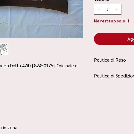
Ne restano solo: 1
Agg
Politica di Reso
ncia Delta 4WD | 82450175 | Originale e
La Politica Resi è con
Politica di Spedizio
Condizioni”
Spedizione Standard 
ro in zona