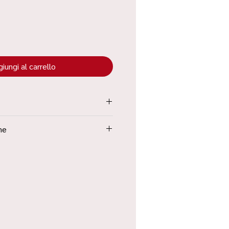
iungi al carrello
tenuta all’interno dei “Termini e
ne
Poste in 48h