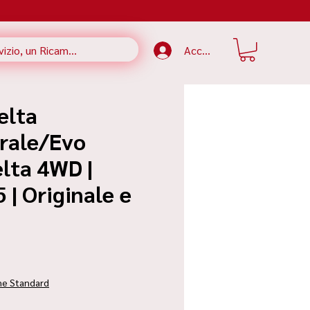
Accedi
elta
rale/Evo
lta 4WD |
| Originale e
rezzo
ne Standard