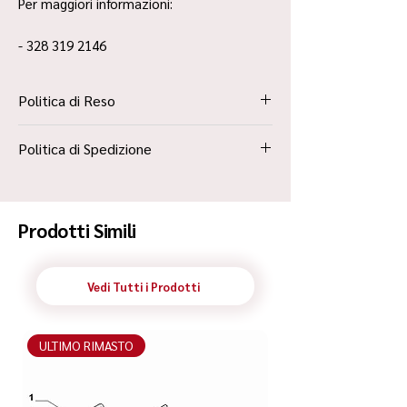
Per maggiori informazioni:
- 328 319 2146
Politica di Reso
La Politica Resi è contenuta all’interno dei
Politica di Spedizione
“Termini e Condizioni”
Spedizione Standard Poste in 48h
Prodotti Simili
Vedi Tutti i Prodotti
ULTIMO RIMASTO
ULTIMO RIMASTO