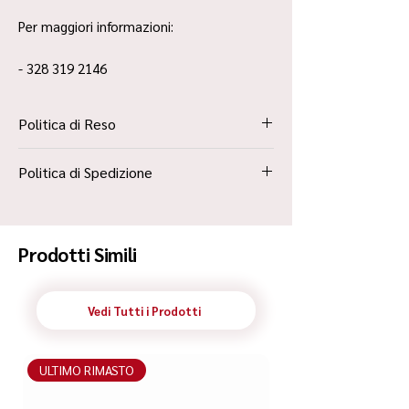
Per maggiori informazioni:
- 328 319 2146
Politica di Reso
La Politica Resi è contenuta all’interno dei
Politica di Spedizione
“Termini e Condizioni”
Spedizione Standard Poste in 48h
Prodotti Simili
Vedi Tutti i Prodotti
ULTIMO RIMASTO
ULTIMO RIMASTO