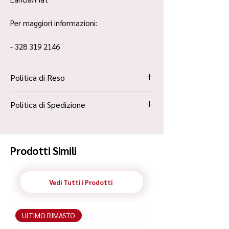
Per maggiori informazioni:
- 328 319 2146
Politica di Reso
La Politica Resi è contenuta all’interno dei
Politica di Spedizione
“Termini e Condizioni”
Spedizione Standard Poste in 48h
Prodotti Simili
Vedi Tutti i Prodotti
ULTIMO RIMASTO
ULTIMO RIMASTO