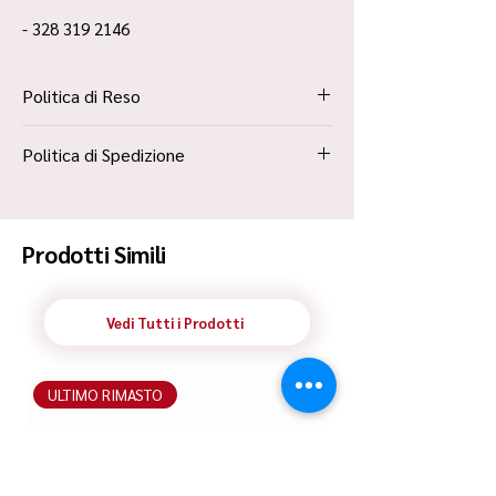
- 328 319 2146
Politica di Reso
La Politica Resi è contenuta all’interno dei
Politica di Spedizione
“Termini e Condizioni”
Spedizione Standard Poste in 48h
Prodotti Simili
Vedi Tutti i Prodotti
ULTIMO RIMASTO
ULTIMO RIMASTO