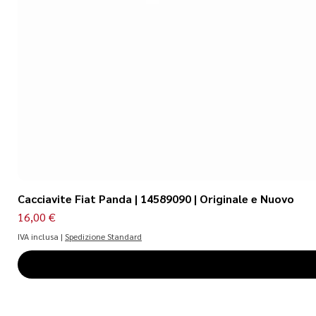
Cacciavite Fiat Panda | 14589090 | Originale e Nuovo
Prezzo
16,00 €
IVA inclusa
|
Spedizione Standard