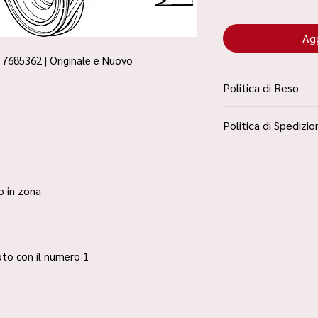
Agg
 7685362 | Originale e Nuovo
Politica di Reso
La Politica Resi è con
Politica di Spedizio
Condizioni”
Spedizione Standard 
ro in zona
 foto con il numero 1