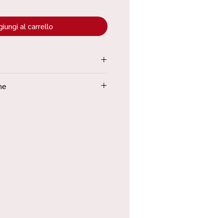
iungi al carrello
tenuta all’interno dei “Termini e
ne
Poste in 48h