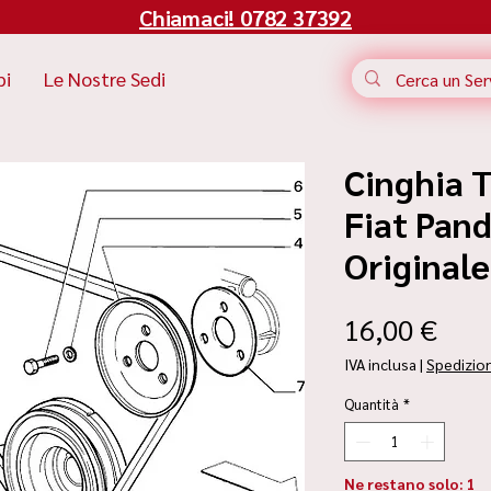
Chiamaci! 0782 37392
bi
Le Nostre Sedi
Cinghia 
Fiat Pand
Original
Pre
16,00 €
IVA inclusa
|
Spedizio
Quantità
*
Ne restano solo: 1