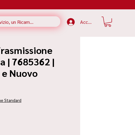
Accedi
Trasmissione
a | 7685362 |
e e Nuovo
zzo
ne Standard