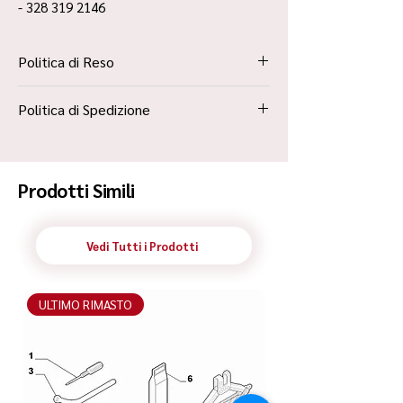
- 328 319 2146
Politica di Reso
La Politica Resi è contenuta all’interno dei
Politica di Spedizione
“Termini e Condizioni”
Spedizione Standard Poste in 48h
Prodotti Simili
Vedi Tutti i Prodotti
ULTIMO RIMASTO
ULTIMO RIMASTO