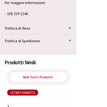
Per maggiori informazioni:
- 328 319 2146
Politica di Reso
La Politica Resi è contenuta all’interno dei
Politica di Spedizione
“Termini e Condizioni”
Spedizione Standard Poste in 48h
Prodotti Simili
Vedi Tutti i Prodotti
ULTIMO RIMASTO
ULTIMO RIMASTO