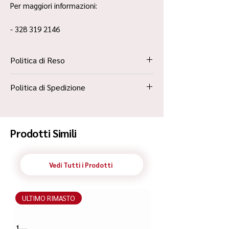
Per maggiori informazioni:
- 328 319 2146
Politica di Reso
La Politica Resi è contenuta all’interno dei
Politica di Spedizione
“Termini e Condizioni”
Spedizione Standard Poste in 48h
Prodotti Simili
Vedi Tutti i Prodotti
ULTIMO RIMASTO
ULTIMO RIMASTO