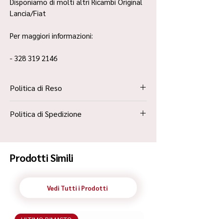
Disponiamo di molti altri Ricambi Original
Lancia/Fiat
Per maggiori informazioni:
- 328 319 2146
Politica di Reso
La Politica Resi è contenuta all’interno dei
Politica di Spedizione
“Termini e Condizioni”
Spedizione Standard Poste in 48h
Prodotti Simili
Vedi Tutti i Prodotti