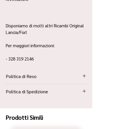
Disponiamo di molti altri Ricambi Original
Lancia/Fiat
Per maggiori informazioni:
- 328 319 2146
Politica di Reso
La Politica Resi è contenuta all’interno dei
Politica di Spedizione
“Termini e Condizioni”
Spedizione Standard Poste in 48h
Prodotti Simili