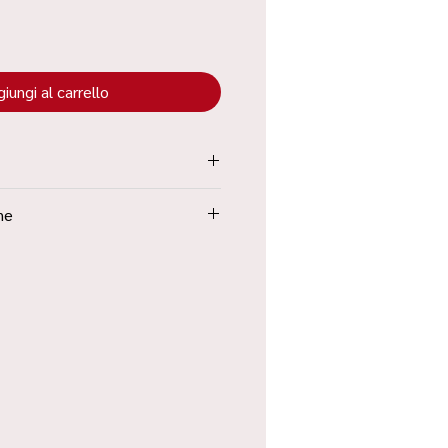
iungi al carrello
tenuta all’interno dei “Termini e
ne
Poste in 48h