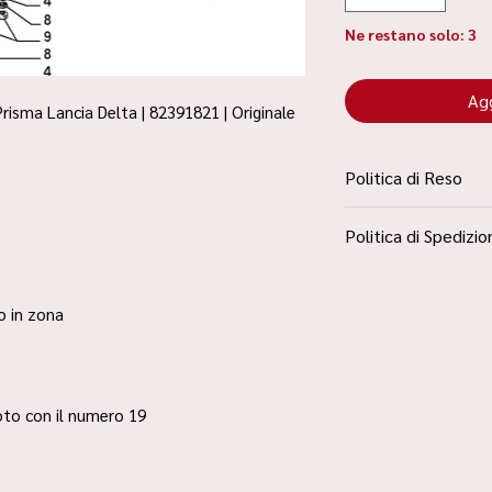
Ne restano solo: 3
Agg
Prisma Lancia Delta | 82391821 | Originale
Politica di Reso
La Politica Resi è con
Politica di Spedizio
Condizioni”
Spedizione Standard 
ro in zona
 foto con il numero 19