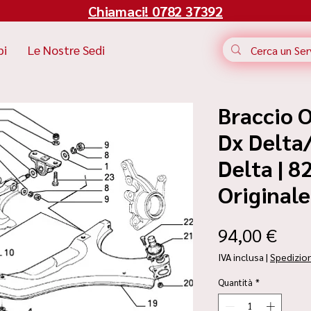
Chiamaci! 0782 37392
bi
Le Nostre Sedi
Braccio O
Dx Delta
Delta | 8
Originale
Pre
94,00 €
IVA inclusa
|
Spedizio
Quantità
*