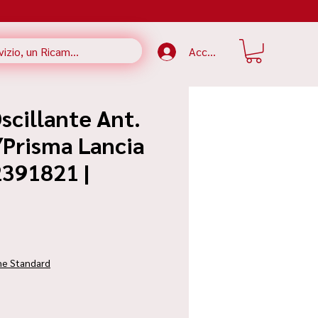
Accedi
scillante Ant.
/Prisma Lancia
2391821 |
zzo
ne Standard