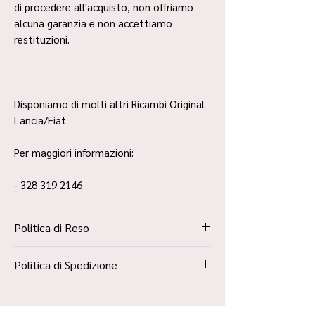
di procedere all'acquisto, non offriamo
alcuna garanzia e non accettiamo
restituzioni.
Disponiamo di molti altri Ricambi Original
Lancia/Fiat
Per maggiori informazioni:
- 328 319 2146
Politica di Reso
La Politica Resi è contenuta all’interno dei
Politica di Spedizione
“Termini e Condizioni”
Spedizione Standard Poste in 48h