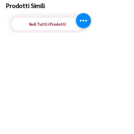
Prodotti Simili
Vedi Tutti i Prodotti
ULTIMO RIMASTO
ULTIMO RIMASTO
Cacciavite Fiat Panda | 14589090 |
Devioguidasgancio 