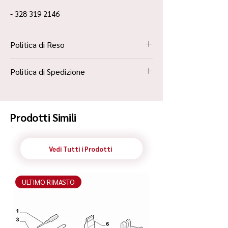
- 328 319 2146
Politica di Reso
La Politica Resi è contenuta all’interno dei
Politica di Spedizione
“Termini e Condizioni”
Spedizione Standard Poste in 48h
Prodotti Simili
Vedi Tutti i Prodotti
ULTIMO RIMASTO
ULTIMO RIMASTO