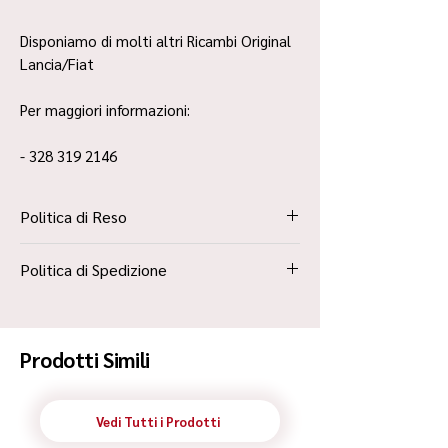
Disponiamo di molti altri Ricambi Original
Lancia/Fiat
Per maggiori informazioni:
- 328 319 2146
Politica di Reso
La Politica Resi è contenuta all’interno dei
Politica di Spedizione
“Termini e Condizioni”
Spedizione Standard Poste in 48h
Prodotti Simili
Vedi Tutti i Prodotti