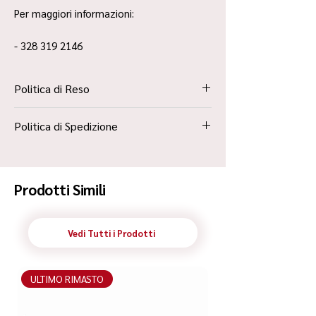
Per maggiori informazioni:
- 328 319 2146
Politica di Reso
La Politica Resi è contenuta all’interno dei
Politica di Spedizione
“Termini e Condizioni”
Spedizione Standard Poste in 48h
Prodotti Simili
Vedi Tutti i Prodotti
ULTIMO RIMASTO
ULTIMO RIMASTO