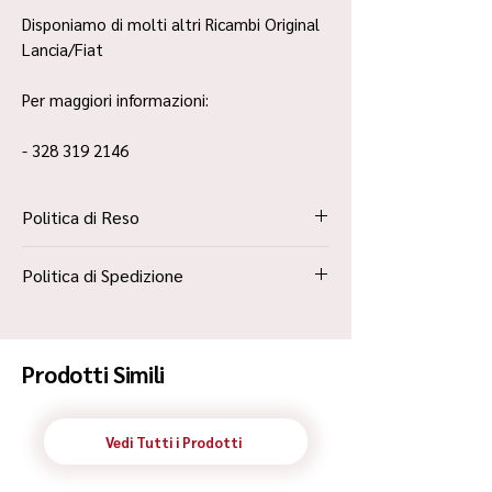
Disponiamo di molti altri Ricambi Original
Lancia/Fiat
Per maggiori informazioni:
- 328 319 2146
Politica di Reso
La Politica Resi è contenuta all’interno dei
Politica di Spedizione
“Termini e Condizioni”
Spedizione Standard Poste in 48h
Prodotti Simili
Vedi Tutti i Prodotti