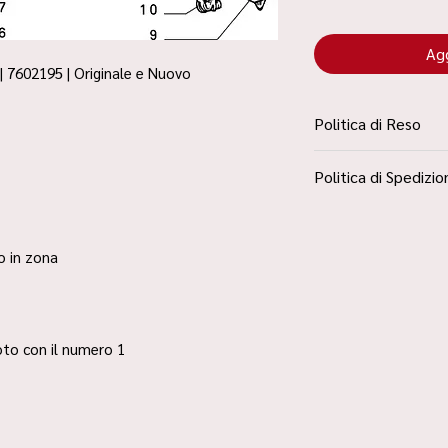
Agg
| 7602195 | Originale e Nuovo
Politica di Reso
La Politica Resi è con
Politica di Spedizio
Condizioni”
Spedizione Standard 
ro in zona
 foto con il numero 1