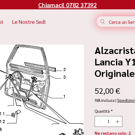
Chiamaci! 0782 37392
bi
Le Nostre Sedi
Alzacris
Lancia Y1
Original
Pre
52,00 €
IVA inclusa
|
Spedizio
Quantità
*
Ne restano solo: 2