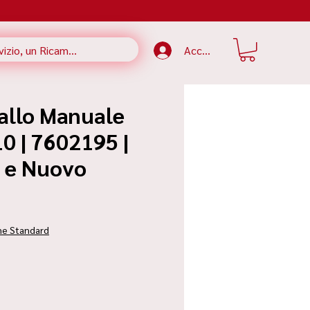
Accedi
tallo Manuale
0 | 7602195 |
e e Nuovo
zzo
ne Standard