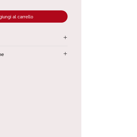
iungi al carrello
tenuta all’interno dei “Termini e
ne
Poste in 48h