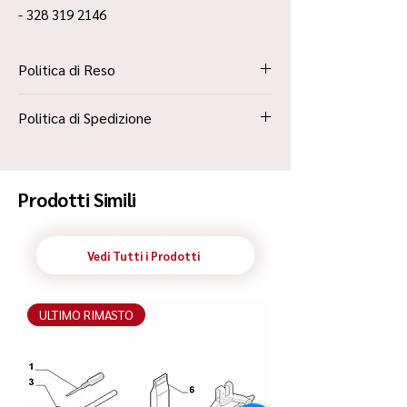
- 328 319 2146
Politica di Reso
La Politica Resi è contenuta all’interno dei
Politica di Spedizione
“Termini e Condizioni”
Spedizione Standard Poste in 48h
Prodotti Simili
Vedi Tutti i Prodotti
ULTIMO RIMASTO
ULTIMO RIMASTO