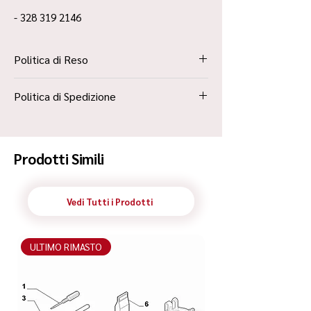
- 328 319 2146
Politica di Reso
La Politica Resi è contenuta all’interno dei
Politica di Spedizione
“Termini e Condizioni”
Spedizione Standard Poste in 48h
Prodotti Simili
Vedi Tutti i Prodotti
ULTIMO RIMASTO
ULTIMO RIMASTO