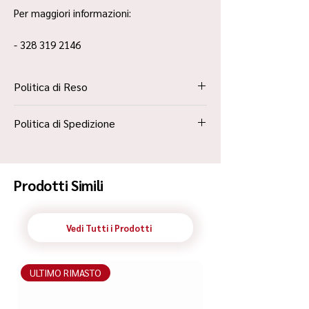
Per maggiori informazioni:
- 328 319 2146
Politica di Reso
La Politica Resi è contenuta all’interno dei
Politica di Spedizione
“Termini e Condizioni”
Spedizione Standard Poste in 48h
Prodotti Simili
Vedi Tutti i Prodotti
ULTIMO RIMASTO
ULTIMO RIMASTO