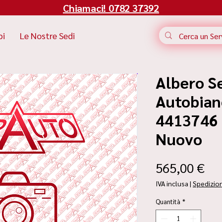
Chiamaci! 0782 37392
bi
Le Nostre Sedi
Albero S
Autobian
4413746 |
Nuovo
Pr
565,00 €
IVA inclusa
|
Spedizio
Quantità
*