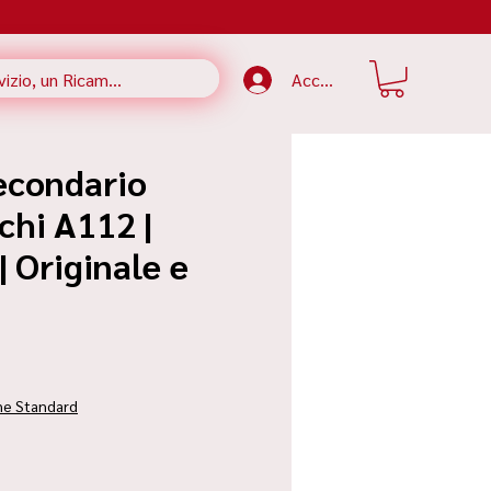
Accedi
econdario
chi A112 |
 Originale e
ezzo
ne Standard