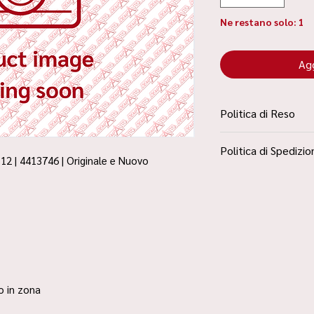
Ne restano solo: 1
Agg
Politica di Reso
La Politica Resi è con
Politica di Spedizio
Condizioni”
12 | 4413746 | Originale e Nuovo
Spedizione Standard 
ro in zona