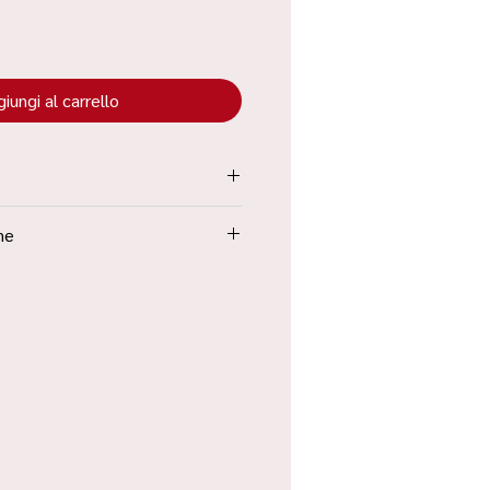
iungi al carrello
tenuta all’interno dei “Termini e
ne
Poste in 48h