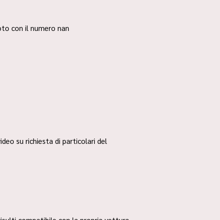
 foto con il numero nan
ideo su richiesta di particolari del
risulti compatibile con la propria vettura