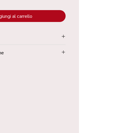
iungi al carrello
tenuta all’interno dei “Termini e
ne
Poste in 48h