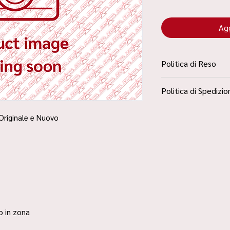
Agg
Politica di Reso
La Politica Resi è con
Politica di Spedizio
Condizioni”
Spedizione Standard 
Originale e Nuovo
ro in zona