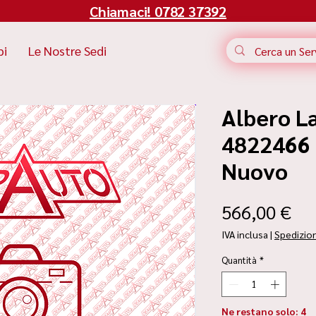
Chiamaci! 0782 37392
bi
Le Nostre Sedi
Albero L
4822466 |
Nuovo
Pr
566,00 €
IVA inclusa
|
Spedizio
Quantità
*
Ne restano solo: 4