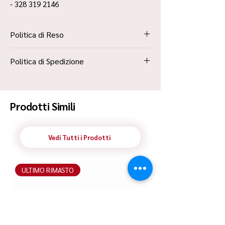
- 328 319 2146
Politica di Reso
La Politica Resi è contenuta all’interno dei
Politica di Spedizione
“Termini e Condizioni”
Spedizione Standard Poste in 48h
Prodotti Simili
Vedi Tutti i Prodotti
ULTIMO RIMASTO
ULTIMO RIMASTO