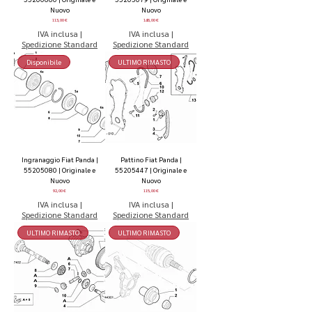
Nuovo
Nuovo
Prezzo
Prezzo
113,00 €
148,00 €
IVA inclusa
|
IVA inclusa
|
Spedizione Standard
Spedizione Standard
Disponibile
ULTIMO RIMASTO
Ingranaggio Fiat Panda |
Pattino Fiat Panda |
55205080 | Originale e
55205447 | Originale e
Nuovo
Nuovo
Prezzo
Prezzo
92,00 €
115,00 €
IVA inclusa
|
IVA inclusa
|
Spedizione Standard
Spedizione Standard
ULTIMO RIMASTO
ULTIMO RIMASTO