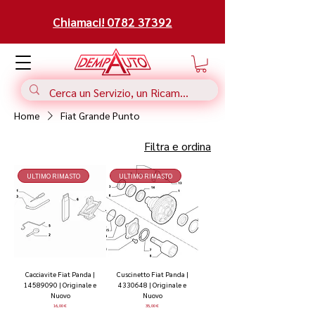
Chiamaci! 0782 37392
Home
Fiat Grande Punto
Filtra e ordina
ULTIMO RIMASTO
ULTIMO RIMASTO
Cacciavite Fiat Panda |
Cuscinetto Fiat Panda |
14589090 | Originale e
4330648 | Originale e
Nuovo
Nuovo
Prezzo
Prezzo
16,00 €
35,00 €