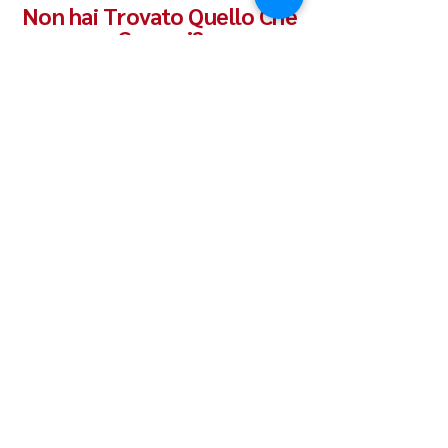
Non hai Trovato Quello Che
Cercavi?
Aggiungiamo continuamente particolari al
nostro Catalogo!
Per rimanere aggiornato sui prossimi arrivi,
inserisci il tuo indirizzo email e il tuo nome!
Email
*
Nome
*
Invia
info@dempauto.it