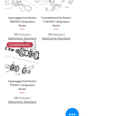
Ingranaggio Fiat Panda |
Trasmettitore Fiat Punto |
7669553 | Originale e
77363457 | Originale e
Nuovo
Nuovo
Prezzo
Prezzo
16,00 €
30,00 €
IVA inclusa
|
IVA inclusa
|
Spedizione Standard
Spedizione Standard
ULTIMO RIMASTO
Ingranaggio Fiat Punto |
7763012 | Originale e
Nuovo
Prezzo
42,00 €
IVA inclusa
|
Spedizione Standard