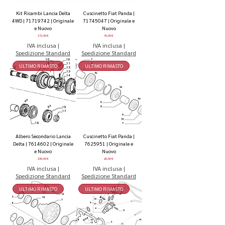
Kit Ricambi Lancia Delta
Cuscinetto Fiat Panda |
4WD | 71719742 | Originale
71745047 | Originale e
e Nuovo
Nuovo
Prezzo
Prezzo
172,00 €
70,00 €
IVA inclusa
|
IVA inclusa
|
Spedizione Standard
Spedizione Standard
ULTIMO RIMASTO
ULTIMO RIMASTO
Albero Secondario Lancia
Cuscinetto Fiat Panda |
Delta | 7614602 | Originale
7625951 | Originale e
e Nuovo
Nuovo
Prezzo
Prezzo
239,00 €
43,00 €
IVA inclusa
|
IVA inclusa
|
Spedizione Standard
Spedizione Standard
ULTIMO RIMASTO
ULTIMO RIMASTO