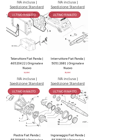
IVA inclusa
|
IVA inclusa
|
Spedizione Standard
Spedizione Standard
ULTIMO RIMASTO
ULTIMO RIMASTO
Teleruttore Fiat Panda |
Interruttore Fiat Panda |
46520422 | Originale e
50512681 | Originale e
Nuovo
Nuovo
Prezzo
Prezzo
16,00 €
35,00 €
IVA inclusa
|
IVA inclusa
|
Spedizione Standard
Spedizione Standard
ULTIMO RIMASTO
ULTIMO RIMASTO
Piastra Fiat Panda |
Ingranaggio Fiat Panda |
55200660 | Originale e
55205079 | Originale e