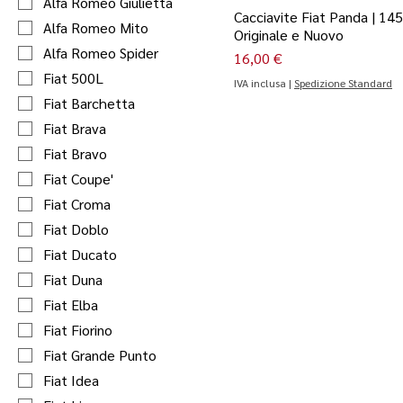
Alfa Romeo Giulietta
Cacciavite Fiat Panda | 14
Alfa Romeo Mito
Originale e Nuovo
Alfa Romeo Spider
Prezzo
16,00 €
Fiat 500L
IVA inclusa
|
Spedizione Standard
Fiat Barchetta
Fiat Brava
Fiat Bravo
Fiat Coupe'
Fiat Croma
Fiat Doblo
Fiat Ducato
Fiat Duna
Fiat Elba
Fiat Fiorino
Fiat Grande Punto
Fiat Idea