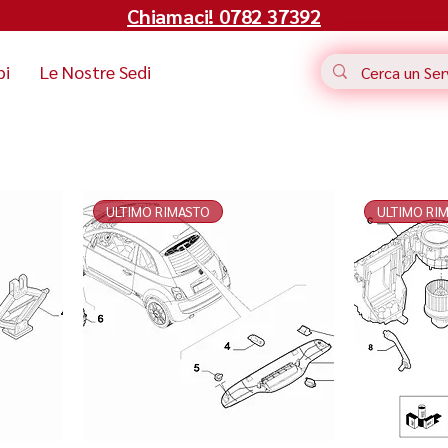
Chiamaci! 0782 37392
bi
Le Nostre Sedi
ULTIMO RIMASTO
ULTIMO RI