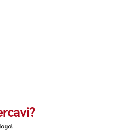
ercavi?
logo!