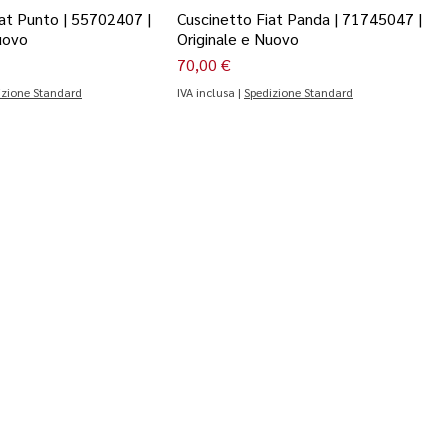
at Punto | 55702407 |
Cuscinetto Fiat Panda | 71745047 |
uovo
Originale e Nuovo
Prezzo
70,00 €
izione Standard
IVA inclusa
|
Spedizione Standard