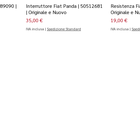
589090 |
Interruttore Fiat Panda | 50512681
Resistenza Fi
| Originale e Nuovo
Originale e N
Prezzo
Prezzo
35,00 €
19,00 €
IVA inclusa
|
Spedizione Standard
IVA inclusa
|
Sped