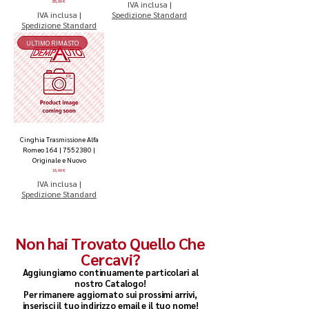
Prezzo
85,00 €
IVA inclusa
|
IVA inclusa
|
Spedizione Standard
Spedizione Standard
ULTIMO RIMASTO
Cinghia Trasmissione Alfa
Romeo 164 | 7552380 |
Originale e Nuovo
Prezzo
16,00 €
IVA inclusa
|
Spedizione Standard
Non hai Trovato Quello Che
Cercavi?
Aggiungiamo continuamente particolari al
nostro Catalogo!
Per rimanere aggiornato sui prossimi arrivi,
inserisci il tuo indirizzo email e il tuo nome!