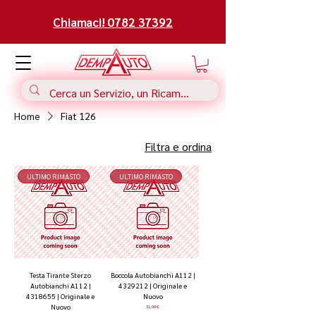
Chiamaci! 0782 37392
Home
Fiat 126
Filtra e ordina
ULTIMO RIMASTO
ULTIMO RIMASTO
Testa Tirante Sterzo
Boccola Autobianchi A112 |
Autobianchi A112 |
4329212 | Originale e
4318655 | Originale e
Nuovo
Nuovo
Prezzo
31,00 €