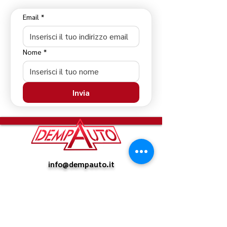
Email
*
Nome
*
Invia
info@dempauto.it
0782 37392
P. IVA:
00666170915
Viale Firenze 52, Arzana (NU)
08040